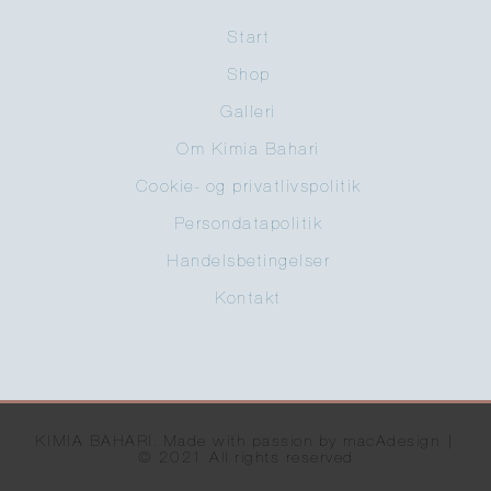
Start
Shop
Galleri
Om Kimia Bahari
Cookie- og privatlivspolitik
Persondatapolitik
Handelsbetingelser
Kontakt
KIMIA BAHARI. Made with passion by macAdesign |
© 2021 All rights reserved​