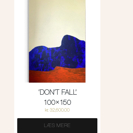
‘DON’T FALL’
100×150
kr.
32,600.00
LÆS MERE