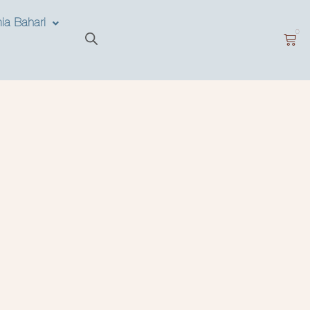
ia Bahari
0
E