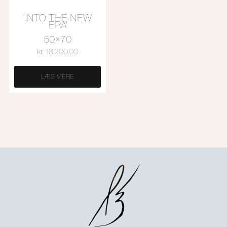
‘INTO THE NEW
ERA’
50×70
kr.
18,200.00
LÆS MERE