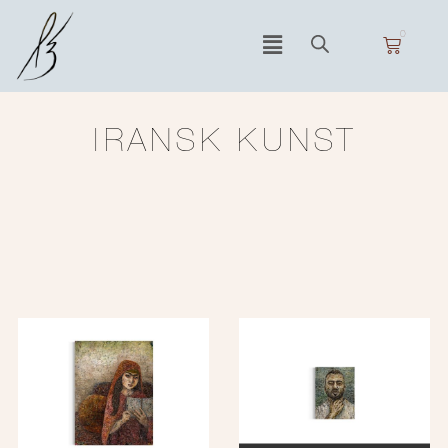
0
IRANSK KUNST