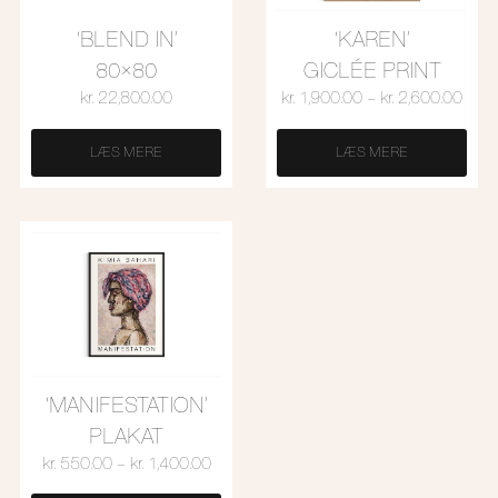
‘BLEND IN’
‘KAREN’
80×80
GICLÉE PRINT
kr.
22,800.00
kr.
1,900.00
–
kr.
2,600.00
LÆS MERE
LÆS MERE
‘MANIFESTATION’
PLAKAT
kr.
550.00
–
kr.
1,400.00