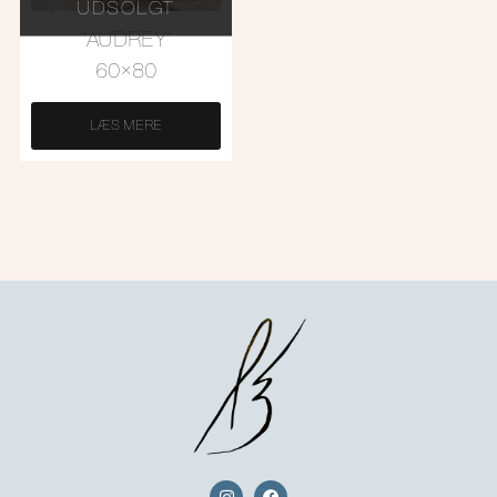
UDSOLGT
‘AUDREY’
60×80
LÆS MERE