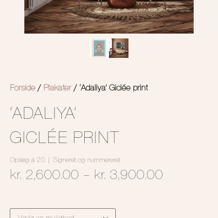
Forside
/
Plakater
/ ‘Adaliya’ Giclée print
‘ADALIYA’
GICLÉE PRINT
Oplæg á 20 | Signeret og nummereret
kr.
2,600.00
–
kr.
3,900.00