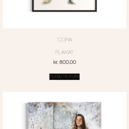
‘CORA’
PLAKAT
kr.
800.00
TILFØJ TIL KURV