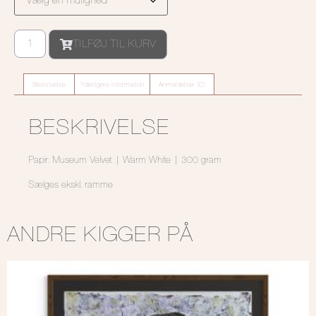
TILFØJ TIL KURV
Beskrivelse
Yderligere information
Anmeldelser (0)
BESKRIVELSE
Papir: Museum Velvet | Warm White | 300 gram
Sælges ekskl. ramme
ANDRE KIGGER PÅ