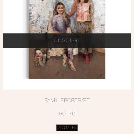
UDSOLGT
‘FAMILIEPORTRÆT’
50×70
LÆS MERE