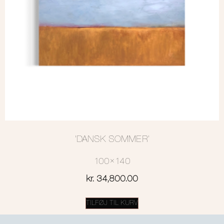
‘DANSK SOMMER’
100×140
kr.
34,800.00
TILFØJ TIL KURV