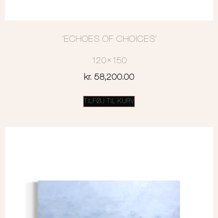
‘ECHOES OF CHOICES’
120×150
kr.
58,200.00
TILFØJ TIL KURV