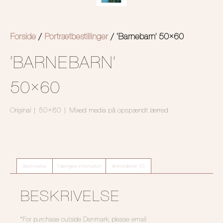
Forside
/
Portrætbestillinger
/ ‘Barnebarn’ 50×60
‘BARNEBARN’
50×60
Original | 50×60 | Mixed media på opspændt lærred
Beskrivelse
Yderligere information
Anmeldelser (0)
BESKRIVELSE
*For purchase outside Denmark, please email: