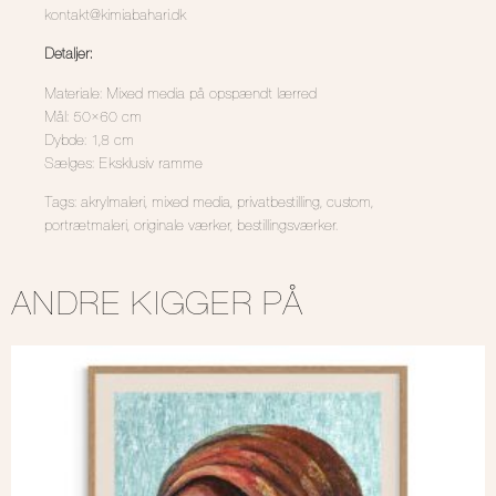
kontakt@kimiabahari.dk
Detaljer:
Materiale: Mixed media på opspændt lærred
Mål: 50×60 cm
Dybde: 1,8 cm
Sælges: Eksklusiv ramme
Tags: akrylmaleri, mixed media, privatbestilling, custom,
portrætmaleri, originale værker, bestillingsværker.
ANDRE KIGGER PÅ