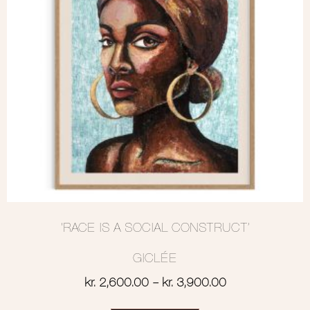
‘RACE IS A SOCIAL CONSTRUCT’
GICLÉE
kr.
2,600.00
–
kr.
3,900.00