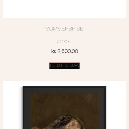
‘SOMMERBRISE’
22×30
kr.
2,600.00
TILFØJ TIL KURV