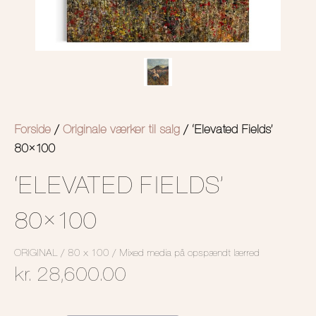
Forside
/
Originale værker til salg
/ ‘Elevated Fields’
80×100
‘ELEVATED FIELDS’
80×100
ORIGINAL / 80 x 100 / Mixed media på opspændt lærred
kr.
28,600.00