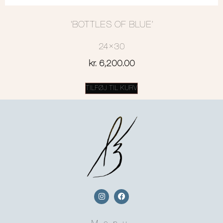
‘BOTTLES OF BLUE’
24×30
kr.
6,200.00
TILFØJ TIL KURV