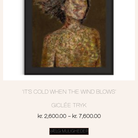
‘IT’S COLD WHEN THE WIND BLOWS’
GICLÉE TRYK
kr.
2,600.00
–
kr.
7,600.00
VÆLG MULIGHEDER