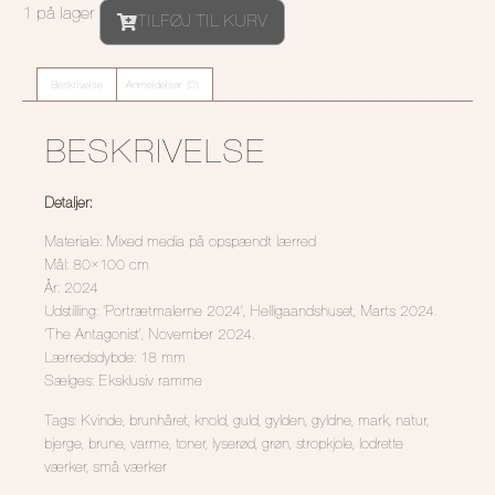
1 på lager
TILFØJ TIL KURV
Beskrivelse
Anmeldelser (0)
BESKRIVELSE
Detaljer:
Materiale: Mixed media på opspændt lærred
Mål: 80×100 cm
År: 2024
Udstilling: ‘Portrætmalerne 2024’, Helligaandshuset, Marts 2024.
‘The Antagonist’, November 2024.
Lærredsdybde: 18 mm
Sælges: Eksklusiv ramme
Tags: Kvinde, brunhåret, knold, guld, gylden, gyldne, mark, natur,
bjerge, brune, varme, toner, lyserød, grøn, stropkjole, lodrette
værker, små værker