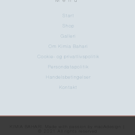
Menu
Start
Shop
Galleri
Om Kimia Bahari
Cookie- og privatlivspolitik
Persondatapolitik
Handelsbetingelser
Kontakt
KIMIA BAHARI. Made with passion by macAdesign |
© 2021 All rights reserved​