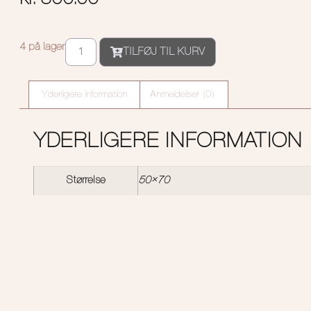
4 på lager
TILFØJ TIL KURV
Yderligere information
Anmeldelser (0)
YDERLIGERE INFORMATION
Størrelse
50×70