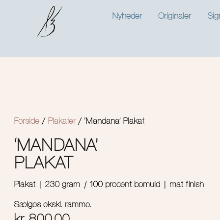
Nyheder
Originaler
Sig
Forside
/
Plakater
/ ‘Mandana’ Plakat
‘MANDANA’
PLAKAT
Plakat | 230 gram
|
100 procent bomuld | mat finish
Sælges ekskl. ramme.
kr.
800.00