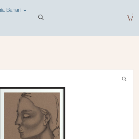
ia Bahari
0