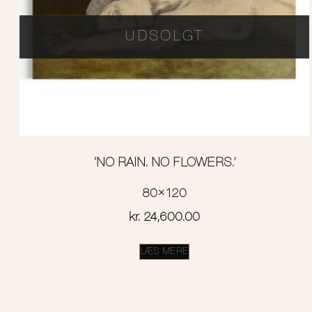
UDSOLGT
‘NO RAIN. NO FLOWERS.’
80×120
kr.
24,600.00
LÆS MERE