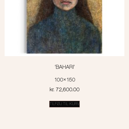
‘BAHARI’
100×150
kr.
72,600.00
TILFØJ TIL KURV