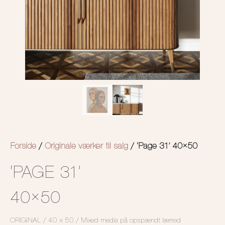
Forside
/
Originale værker til salg
/ ‘Page 31’ 40×50
‘PAGE 31’
40×50
ORIGINAL / 40 x 50 / Mixed media på opspændt lærred