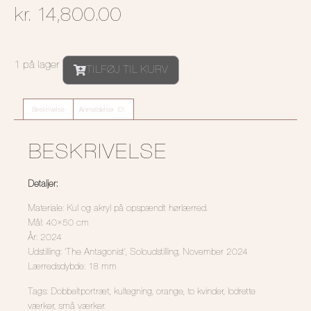
kr.
14,800.00
1 på lager
TILFØJ TIL KURV
Beskrivelse
Anmeldelser (0)
BESKRIVELSE
Detaljer:
Materiale: Kul og akryl på opspændt hørlærred.
Mål: 40×50 cm
År: 2024
Udstilling: ‘The Antagonist’, Soloudstilling, November 2024
Lærredsdybde: 18 mm
Tags: Dobbeltportræt, kultegning, orange, to kvinder, lodrette
værker, små værker.