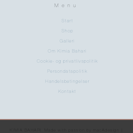
Menu
Start
Shop
Galleri
Om Kimia Bahari
Cookie- og privatlivspolitik
Persondatapolitik
Handelsbetingelser
Kontakt
KIMIA BAHARI. Made with passion by macAdesign |