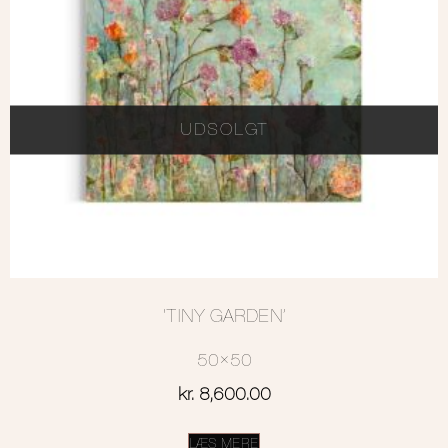
UDSOLGT
‘TINY GARDEN’
50×50
kr.
8,600.00
LÆS MERE