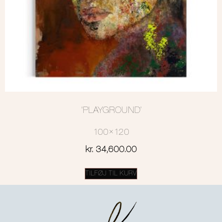
‘PLAYGROUND’
100×120
kr.
34,600.00
TILFØJ TIL KURV