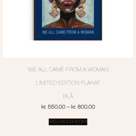
‘WE ALL CAME FROM A WOMAN’
LIMITED EDITION PLAKAT
BLÅ
kr.
550.00
–
kr.
800.00
VÆLG MULIGHEDER