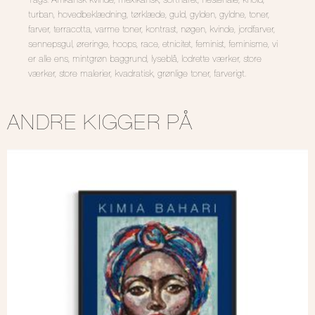
Tags: Afrikansk kvinde, mexikansk, sorthåret, hestehale, knold,
turban, hovedbeklædning, tørklæde, guld, gylden, gyldne, toner,
farver, terracotta, varme toner, kontrast, nøgen, kvinde, jordfarver,
sennepsgul, øreringe, hoops, race, etnicitet, feminist, feminisme, vi
er alle ens, mintgrøn baggrund, lyseblå, lodrette værker, store
værker, store malerier, kvadratisk, grønlige toner, farverigt.
ANDRE KIGGER PÅ