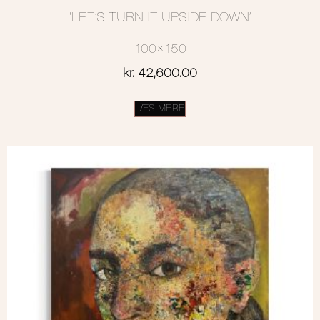
‘LET’S TURN IT UPSIDE DOWN’
100×150
kr.
42,600.00
LÆS MERE