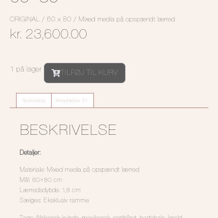
ORIGINAL / 60 x 80 / Mixed media på opspændt lærred
kr.
23,600.00
1 på lager
TILFØJ TIL KURV
Beskrivelse
Anmeldelser (0)
BESKRIVELSE
Detaljer:
Materiale: Mixed media på opspændt lærred
Mål: 60×80 cm
Lærredsdybde: 1,8 cm
Sælges: Eksklusiv ramme