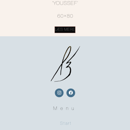
‘YOUSSEF’
60×80
LÆS MERE
Menu
Start