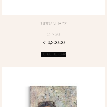
‘URBAN JAZZ
24×30
kr.
6,200.00
TILFØJ TIL KURV