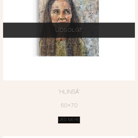
UDSOLGT
‘HLINSÁ’
50×70
LÆS MERE