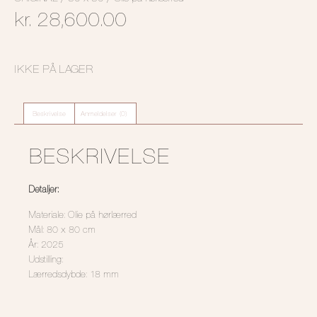
kr.
28,600.00
IKKE PÅ LAGER
Beskrivelse
Anmeldelser (0)
BESKRIVELSE
Detaljer:
Materiale: Olie på hørlærred
Mål: 80 x 80 cm
År: 2025
Udstilling:
Lærredsdybde: 18 mm