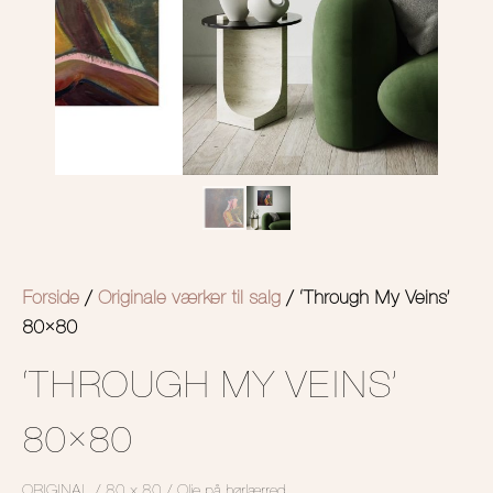
Forside
/
Originale værker til salg
/ ‘Through My Veins’
80×80
‘THROUGH MY VEINS’
80×80
ORIGINAL / 80 x 80 / Olie på hørlærred