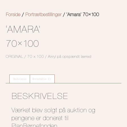
Forside
/
Portrætbestillinger
/ ‘Amara’ 70×100
‘AMARA’
70×100
ORIGINAL / 70 x 100 / Akryl på opspændt lærred
Beskrivelse
Anmeldelser (0)
BESKRIVELSE
Værket blev solgt på auktion og
pengene er doneret til
PlanBørnefonden.