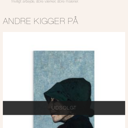
frivilligt arbejde, store værker, store malerier.
ANDRE KIGGER PÅ
UDSOLGT