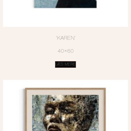
‘KAREN’
40×60
LÆS MERE