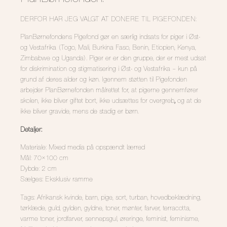
DERFOR HAR JEG VALGT AT DONERE TIL PIGEFONDEN:
PlanBørnefondens Pigefond gør en særlig indsats for piger i Øst-
og Vestafrika (Togo, Mali, Burkina Faso, Benin, Etiopien, Kenya,
Zimbabwe og Uganda).
Piger er er den gruppe, der er mest udsat
for diskrimination og stigmatisering i Øst- og Vestafrika – kun på
grund af deres alder og køn. Igennem støtten til Pigefonden
arbejder PlanBørnefonden målrettet for, at pigerne gennemfører
skolen, ikke bliver giftet bort, ikke udsættes
for overgreb
,
og at
de
ikke bliver gravide, mens de stadig er børn.
Detaljer:
Materiale: Mixed media på opspændt lærred
Mål: 70×100 cm
Dybde: 2 cm
Sælges: Eksklusiv ramme
Tags: Afrikansk kvinde, barn, pige, sort, turban, hovedbeklædning,
tørklæde, guld, gylden, gyldne, toner, mønter, farver, terracotta,
varme toner, jordfarver, sennepsgul, øreringe, feminist, feminisme,