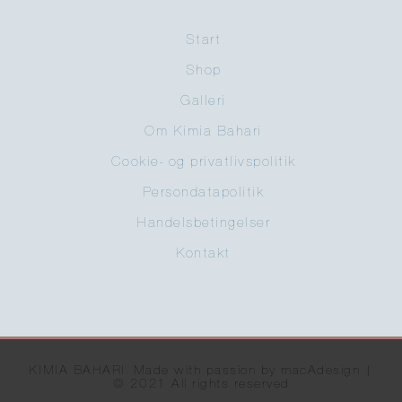
Start
Shop
Galleri
Om Kimia Bahari
Cookie- og privatlivspolitik
Persondatapolitik
Handelsbetingelser
Kontakt
KIMIA BAHARI. Made with passion by macAdesign |
© 2021 All rights reserved​