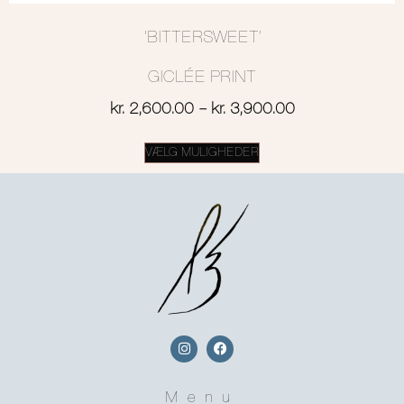
‘BITTERSWEET’
GICLÉE PRINT
kr.
2,600.00
–
kr.
3,900.00
VÆLG MULIGHEDER
Menu