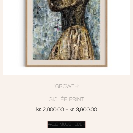
‘GROWTH’
GICLÉE PRINT
kr.
2,600.00
–
kr.
3,900.00
VÆLG MULIGHEDER