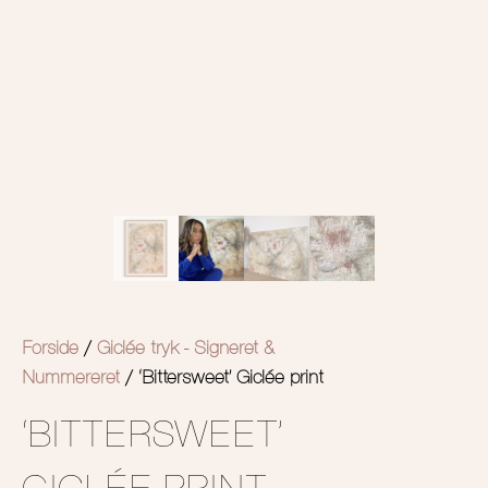
Forside
/
Giclée tryk - Signeret &
Nummereret
/ ‘Bittersweet’ Giclée print
‘BITTERSWEET’