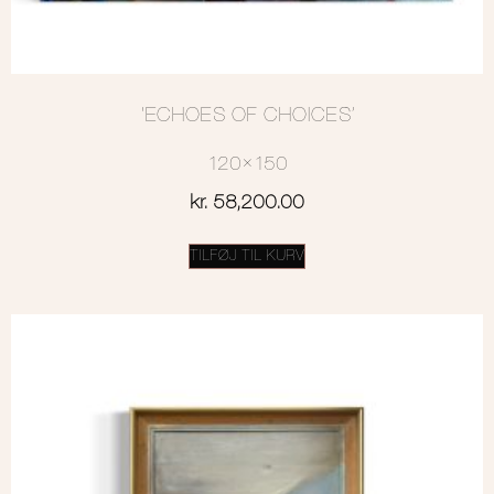
‘ECHOES OF CHOICES’
120×150
kr.
58,200.00
TILFØJ TIL KURV