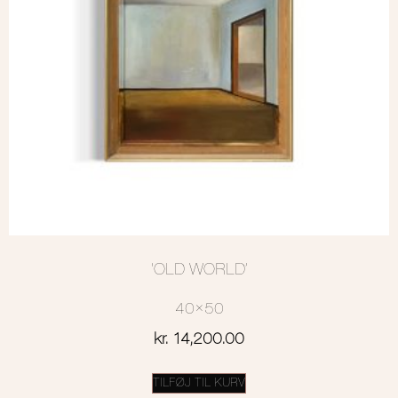
‘OLD WORLD’
40×50
kr.
14,200.00
TILFØJ TIL KURV