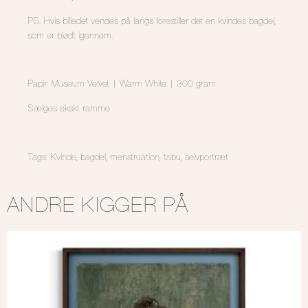
PS. Hvis billedet vendes på langs forestiller det en kvindes bagdel,
som er blødt igennem.
Papir: Museum Velvet | Warm White | 300 gram
Sælges ekskl. ramme
Tags: Kvinde, bagdel, menstruation, tabu, selvportræt
ANDRE KIGGER PÅ