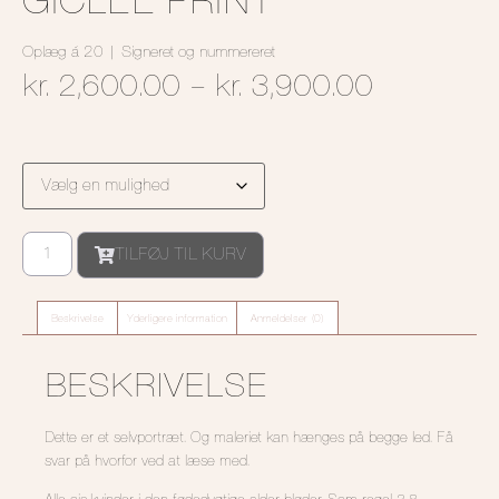
GICLÉE PRINT
Oplæg á 20 | Signeret og nummereret
kr.
2,600.00
–
kr.
3,900.00
TILFØJ TIL KURV
Beskrivelse
Yderligere information
Anmeldelser (0)
BESKRIVELSE
Dette er et selvportræt. Og maleriet kan hænges på begge led. Få
svar på hvorfor ved at læse med.