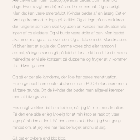
Alle cis-kvinder i den fødedygtige alder bløder. Som regel 3-8
dage. Hver (evigt eneste) måned. Det er normalt. Og naturligt.
Men det kan være smertefuldt. Kvinder bløder af en årsag. Det er
først og fremmest et tegn på fertilitet. Og et tegn på en rask krop,
der fungerer som den skal. Og uden en kvindes menstruation ville
ingen af os eksistere. Og vi burde være stolte af den. Men istedet
skammer mange af os over den. Og at tale om det. Menstruation.
Vi bliver lært at skjule det. Gemme vores bind eller tampon i
ærmet, så ingen ser os gå på toilettet for at skifte det. Under vores
månedlige er vi alle konstant på dupperne og frygter at vi kommer
til at bløde igennem.
Og så er der alle kvinderne, der ikke har deres menstruation.
Enten grundet hormonelle ubalancer som PCOS eller andre mere
sårbare grunde. Og de kvinder der bløder, men alligevel kæmper
med at blive gravide.
Personligt vækker det flere følelser, når jeg får min menstruation.
På den ene side er jeg lykkelig for at min krop er rask og viser
tegn på at den er fertil. På den anden side bliver jeg hver gang
mindet om, at jeg ikke har fået befrugtet endnu et æg.
Så det er dybere end blot blod.