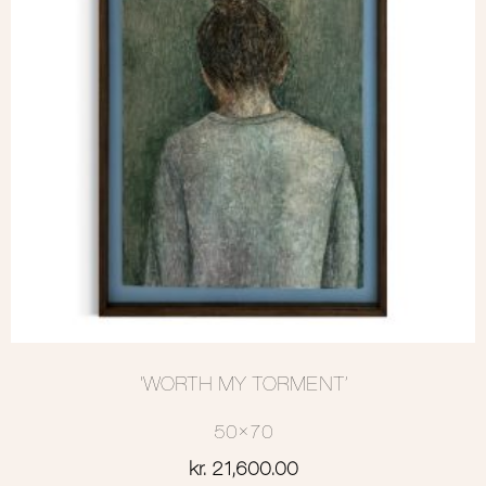
‘WORTH MY TORMENT’
50×70
kr.
21,600.00